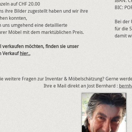
IBAN: C
nzeln auf CHF 20.00
BIC: PO
 ihre Bilder zugestellt haben und wir ihre
hen konnten,
Bei der
n uns umgehend eine detaillierte
für die
hrer Möbel mit dem marktüblichen Preis.
damit wi
 verkaufen möchten, finden sie unser
n Verkauf
hier..
e weitere Fragen zur Inventar & Möbelschätzung? Gerne werden
Ihre e Mail direkt an Jost Bernhard :
bernh