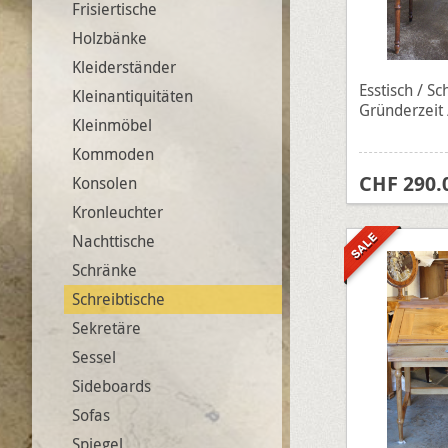
Frisiertische
Holzbänke
Kleiderständer
Esstisch / Sc
Kleinantiquitäten
Gründerzeit
Kleinmöbel
Kommoden
CHF 290.
Konsolen
Kronleuchter
Nachttische
Schränke
Schreibtische
Sekretäre
Sessel
Sideboards
Sofas
Spiegel