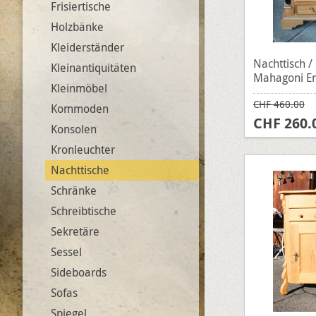
Frisiertische
Holzbänke
Kleiderständer
Nachttisch / 
Kleinantiquitäten
Mahagoni Em
Kleinmöbel
CHF 460.00
Kommoden
CHF 260.
Konsolen
Kronleuchter
Nachttische
Schränke
Schreibtische
Sekretäre
Sessel
Sideboards
Sofas
Spiegel