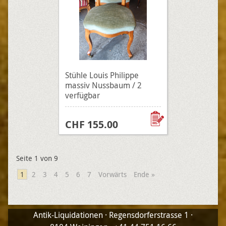
Stühle Louis Philippe
massiv Nussbaum / 2
verfügbar
CHF 155.00
Seite 1 von 9
1
2
3
4
5
6
7
Vorwärts
Ende »
Antik-Liquidationen · Regensdorferstrasse 1 ·