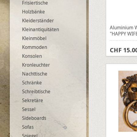
Frisiertische
Holzbänke
Kleiderständer
Aluminium W
Kleinantiquitäten
"HAPPY WIFE
Kleinmöbel
Kommoden
CHF 15.0
Konsolen
Kronleuchter
Nachttische
Schränke
Schreibtische
Sekretäre
Sessel
Sideboards
Sofas
Spiegel