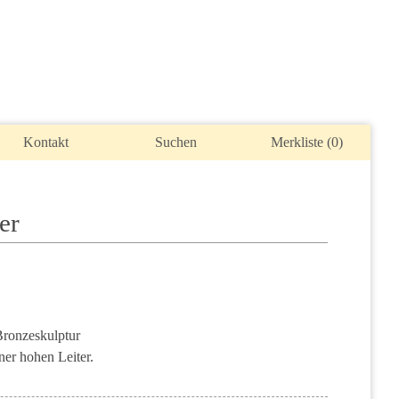
Kontakt
Suchen
Merkliste (
0
)
er
Bronzeskulptur
ner hohen Leiter.